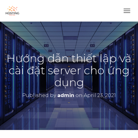
T
O
G
G
L
E
N
Hướng dẫn thiết lập và
A
V
cài đặt server cho ứng
I
G
dụng
A
T
I
Published by
admin
on
April 23, 2021
O
N