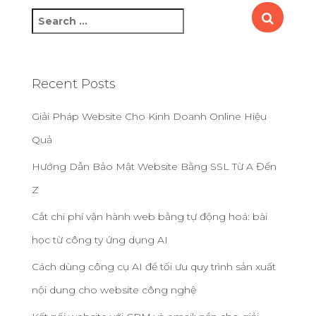
S
e
a
r
c
Recent Posts
h
f
Giải Pháp Website Cho Kinh Doanh Online Hiệu
o
Quả
r
:
Hướng Dẫn Bảo Mật Website Bằng SSL Từ A Đến
Z
Cắt chi phí vận hành web bằng tự động hoá: bài
học từ công ty ứng dụng AI
Cách dùng công cụ AI để tối ưu quy trình sản xuất
nội dung cho website công nghệ