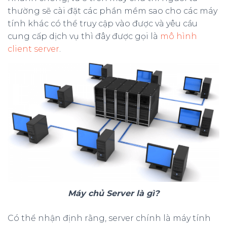
thường sẽ cài đặt các phần mềm sao cho các máy
tính khác có thể truy cập vào được và yêu cầu
cung cấp dịch vụ thì đây được gọi là
mô hình
client server
.
Máy chủ Server là gì?
Có thể nhận định rằng, server chính là máy tính