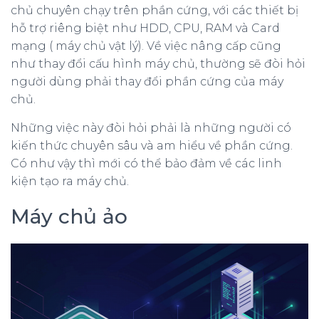
chủ chuyên chạy trên phần cứng, với các thiết bị
hỗ trợ riêng biệt như HDD, CPU, RAM và Card
mạng ( máy chủ vật lý). Về việc nâng cấp cũng
như thay đổi cấu hình máy chủ, thường sẽ đòi hỏi
người dùng phải thay đổi phần cứng của máy
chủ.
Những việc này đòi hỏi phải là những người có
kiến thức chuyên sâu và am hiểu về phần cứng.
Có như vậy thì mới có thể bảo đảm về các linh
kiện tạo ra máy chủ.
Máy chủ ảo