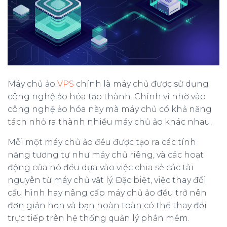
Máy chủ ảo
VPS
chính là máy chủ được sử dụng
công nghệ ảo hóa tạo thành. Chính vì nhờ vào
công nghệ ảo hóa này mà máy chủ có khả năng
tách nhỏ ra thành nhiều máy chủ ảo khác nhau.
Mỗi một máy chủ ảo đều được tạo ra các tính
năng tương tự như máy chủ riêng, và các hoạt
động của nó đều dựa vào việc chia sẻ các tài
nguyên từ máy chủ vật lý. Đặc biệt, việc thay đổi
cấu hình hay nâng cấp máy chủ ảo đều trở nên
đơn giản hơn và bạn hoàn toàn có thể thay đổi
trực tiếp trên hệ thống quản lý phần mềm.