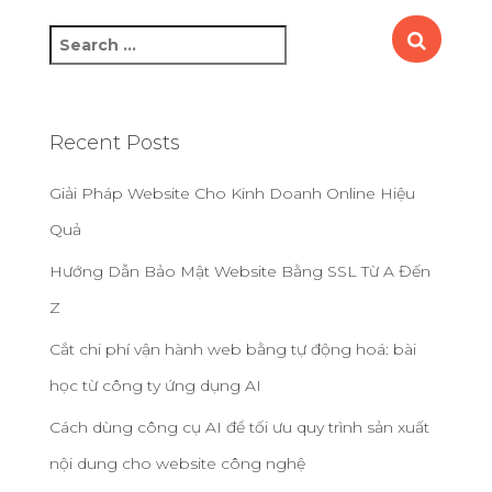
S
e
a
r
c
Recent Posts
h
f
Giải Pháp Website Cho Kinh Doanh Online Hiệu
o
Quả
r
:
Hướng Dẫn Bảo Mật Website Bằng SSL Từ A Đến
Z
Cắt chi phí vận hành web bằng tự động hoá: bài
học từ công ty ứng dụng AI
Cách dùng công cụ AI để tối ưu quy trình sản xuất
nội dung cho website công nghệ