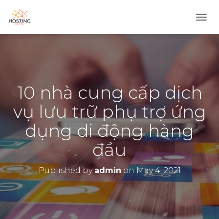
T
O
G
G
L
E
N
10 nhà cung cấp dịch
A
V
vụ lưu trữ phụ trợ ứng
I
G
dụng di động hàng
A
T
đầu
I
O
N
Published by
admin
on
May 4, 2021