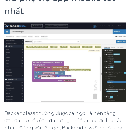
nhất
Backendless thường được ca ngợi là nền tảng
độc đáo, phổ biến đáp ứng nhiều mục đích khác
nhau. Đúng với tên gọi, Backendless đem tới khả