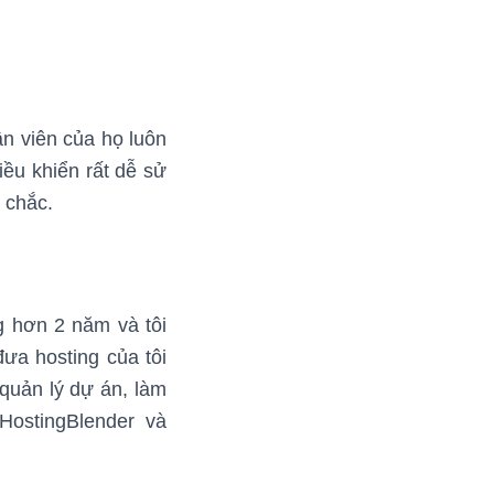
n viên của họ luôn
ều khiển rất dễ sử
 chắc.
g hơn 2 năm và tôi
ưa hosting của tôi
quản lý dự án, làm
HostingBlender và