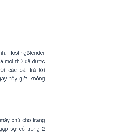
nh. HostingBlender
 cả mọi thứ đã được
ới các bài trả lời
gay bây giờ, không
 máy chủ cho trang
 gặp sự cố trong 2