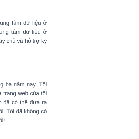
rung tâm dữ liệu ở
rung tâm dữ liệu ở
máy chủ và hỗ trợ kỹ
ng ba năm nay. Tôi
à trang web của tôi
er đã có thể đưa ra
ôi. Tôi đã không có
ổi!