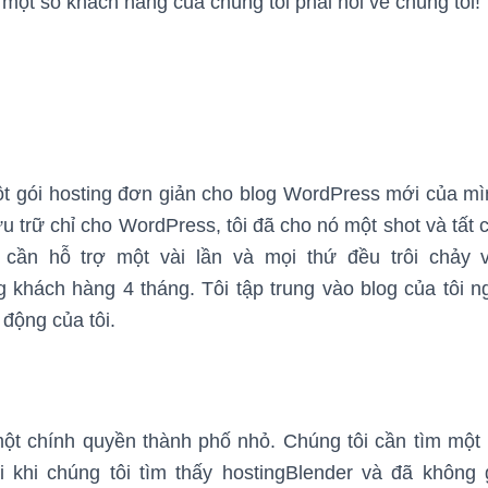
ột số khách hàng của chúng tôi phải nói về chúng tôi!
ột gói hosting đơn giản cho blog WordPress mới của mì
u trữ chỉ cho WordPress, tôi đã cho nó một shot và tất
ỉ cần hỗ trợ một vài lần và mọi thứ đều trôi chảy v
khách hàng 4 tháng. Tôi tập trung vào blog của tôi n
 động của tôi.
một chính quyền thành phố nhỏ. Chúng tôi cần tìm một
 khi chúng tôi tìm thấy hostingBlender và đã không