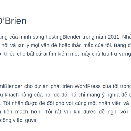
O’Brien
ting của mình sang hostingBlender trong năm 2011. Nhâ
hồi và xử lý mọi vấn đề hoặc thắc mắc của tôi. Bảng đi
i thiệu cho bất cứ ai tìm kiếm một máy chủ lưu trữ vững
mlBlender cho dự án phát triển WordPress của tôi tron
 vụ khách hàng của họ, do đó, nó chỉ mang ý nghĩa để đ
r. Tôi nhận được để đối phó với cùng một nhân viên và 
h liền mạch hơn. Tôi rất vui khi được đề nghị với 
công việc, guys!