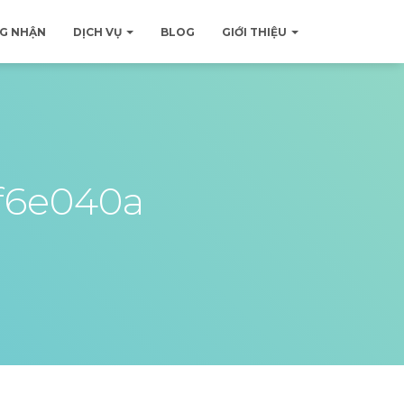
G NHẬN
DỊCH VỤ
BLOG
GIỚI THIỆU
f6e040a