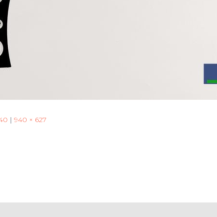
240
|
940 × 627