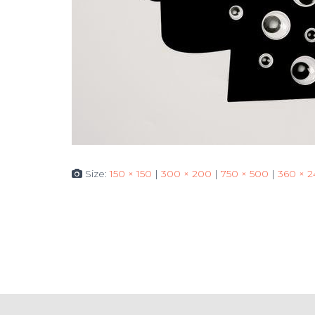
Size:
150 × 150
|
300 × 200
|
750 × 500
|
360 × 