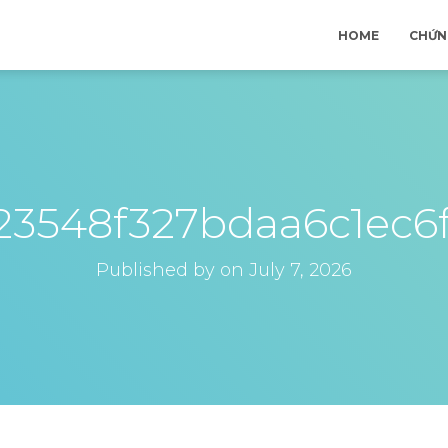
HOME
CHỨN
23548f327bdaa6c1ec6
Published by
on
July 7, 2026