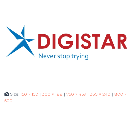
Size:
150 × 150
|
300 × 188
|
750 × 469
|
360 × 240
|
800 ×
500