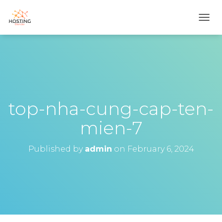
T
O
G
G
L
E
N
A
V
top-nha-cung-cap-ten-
I
G
mien-7
A
T
I
Published by
admin
on
February 6, 2024
O
N