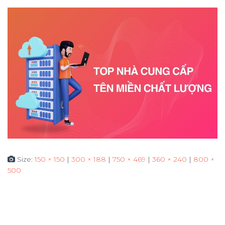
Size:
150 × 150
|
300 × 188
|
750 × 469
|
360 × 240
|
800 ×
500