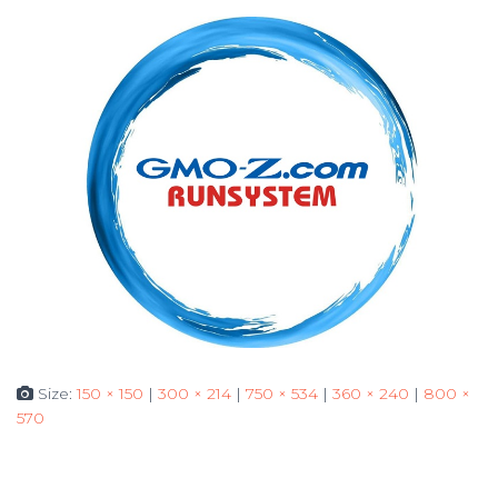
Size:
150 × 150
|
300 × 214
|
750 × 534
|
360 × 240
|
800 ×
570