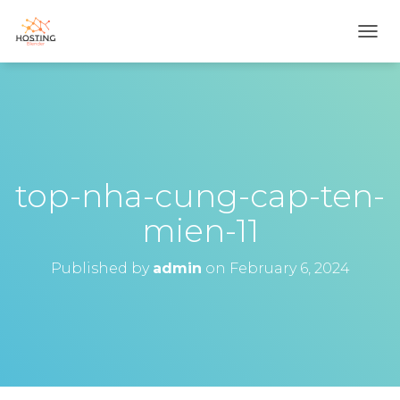
T
O
G
G
L
E
N
A
V
top-nha-cung-cap-ten-
I
G
mien-11
A
T
I
Published by
admin
on
February 6, 2024
O
N