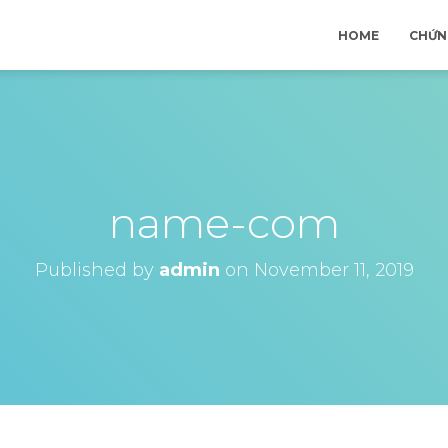
HOME
CHỨN
name-com
Published by
admin
on
November 11, 2019