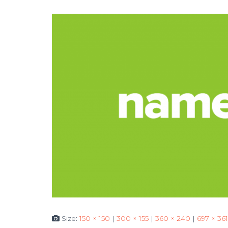
Size:
150 × 150
|
300 × 155
|
360 × 240
|
697 × 361