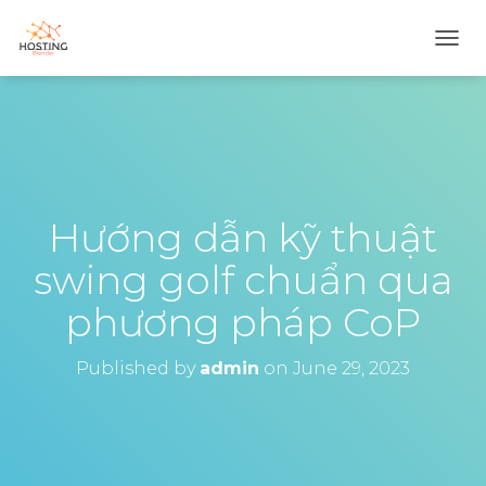
T
O
G
G
L
E
N
A
V
Hướng dẫn kỹ thuật
I
G
swing golf chuẩn qua
A
T
phương pháp CoP
I
O
N
Published by
admin
on
June 29, 2023