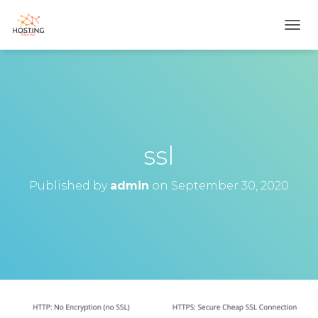
T
O
G
G
L
E
N
A
V
ssl
I
G
Published by
admin
on
September 30, 2020
A
T
I
O
N