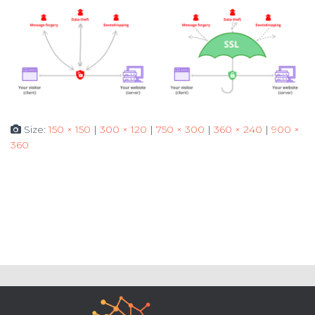
Size:
150 × 150
|
300 × 120
|
750 × 300
|
360 × 240
|
900 ×
360