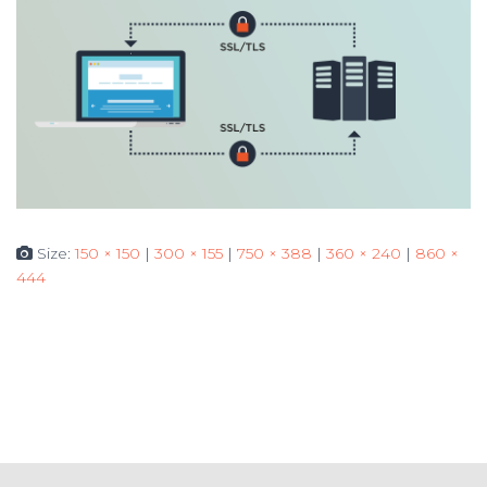
Size:
150 × 150
|
300 × 155
|
750 × 388
|
360 × 240
|
860 ×
444