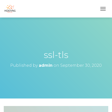
T
O
G
G
L
E
N
A
V
ssl-tls
I
G
Published by
admin
on
September 30, 2020
A
T
I
O
N