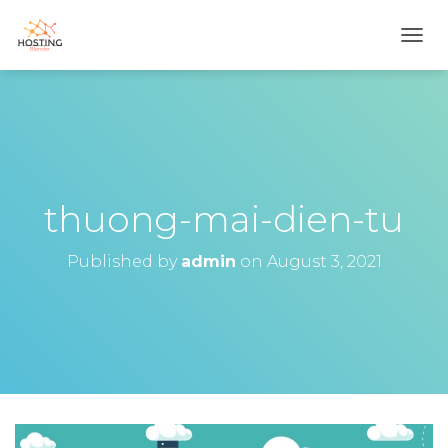
T
O
G
G
L
E
N
A
V
thuong-mai-dien-tu
I
G
Published by
admin
on
August 3, 2021
A
T
I
O
N