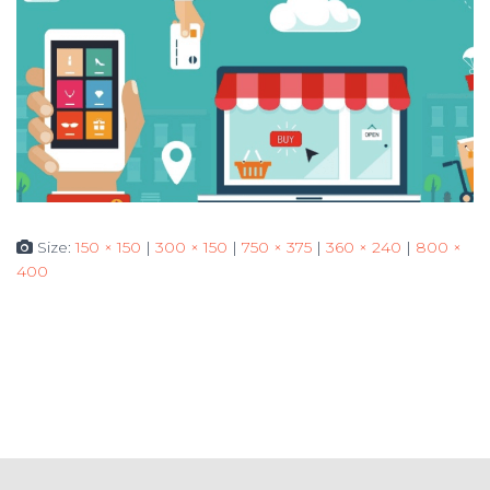
Size:
150 × 150
|
300 × 150
|
750 × 375
|
360 × 240
|
800 ×
400