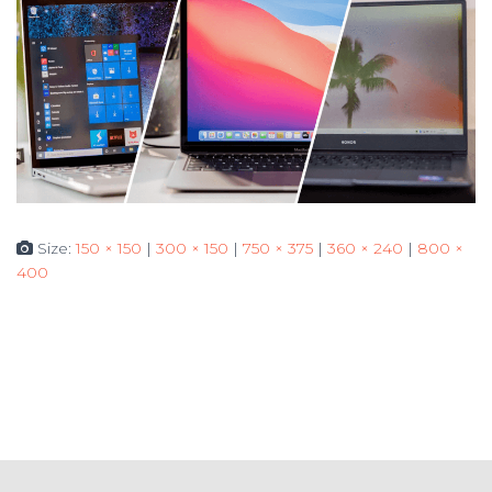
Size:
150 × 150
|
300 × 150
|
750 × 375
|
360 × 240
|
800 ×
400