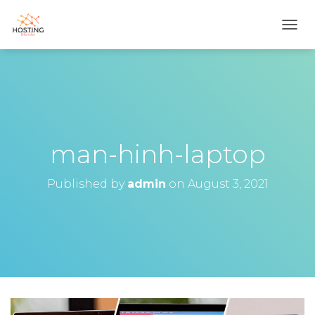
T
O
G
G
L
E
N
A
V
man-hinh-laptop
I
G
Published by
admin
on
August 3, 2021
A
T
I
O
N