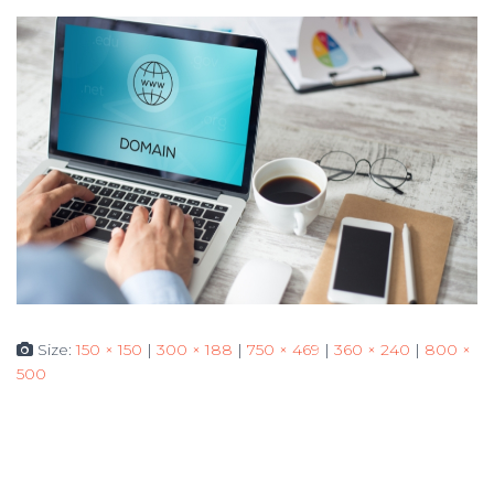
Size:
150 × 150
|
300 × 188
|
750 × 469
|
360 × 240
|
800 ×
500