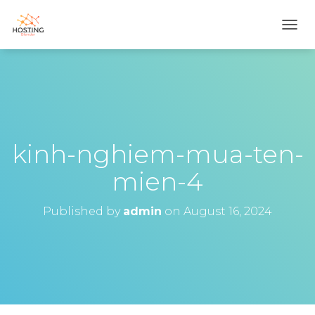
T
O
G
G
L
E
N
A
V
kinh-nghiem-mua-ten-
I
G
mien-4
A
T
I
Published by
admin
on
August 16, 2024
O
N