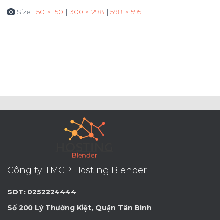
Size:
150 × 150
|
300 × 298
|
598 × 595
Công ty TMCP Hosting Blender
SĐT: 0252224444
Số 200 Lý Thường Kiệt, Quận Tân Bình