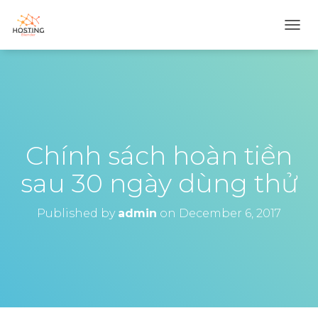
T
O
G
G
L
E
N
A
V
Chính sách hoàn tiền
I
G
sau 30 ngày dùng thử
A
T
I
Published by
admin
on
December 6, 2017
O
N