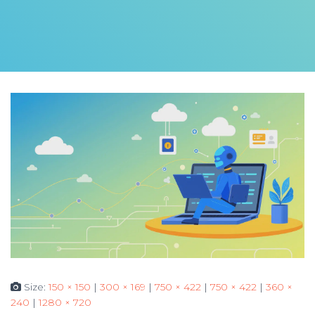
Size:
150 × 150
|
300 × 169
|
750 × 422
|
750 × 422
|
360 ×
240
|
1280 × 720