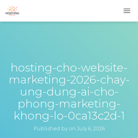
T
O
G
G
L
E
N
A
V
hosting-cho-website-
I
G
marketing-2026-chay-
A
T
ung-dung-ai-cho-
I
O
phong-marketing-
N
khong-lo-0ca13c2d-1
Published by
on
July 6, 2026