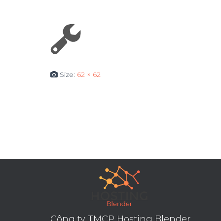
Size:
62 × 62
Công ty TMCP Hosting Blender