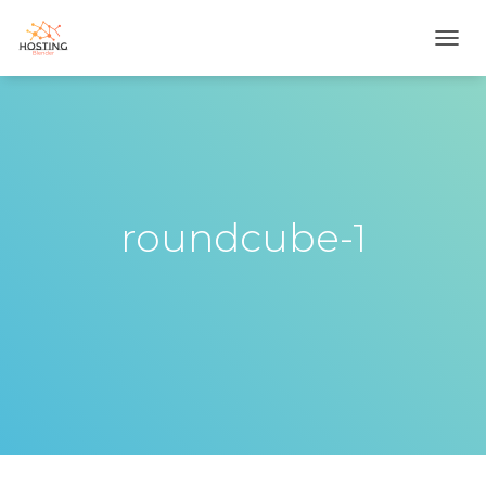
T
O
G
G
L
E
N
A
V
roundcube-1
I
G
A
T
I
O
N