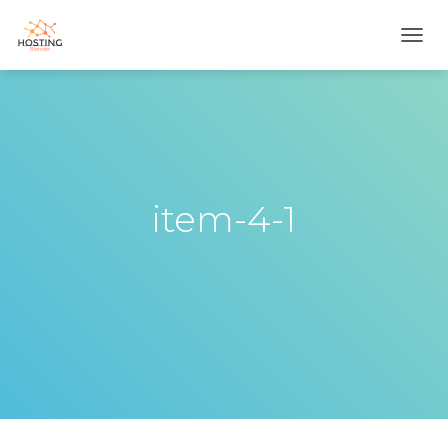
T
O
G
G
L
E
N
A
V
item-4-1
I
G
A
T
I
O
N