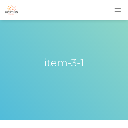
T
O
G
G
L
E
N
A
V
item-3-1
I
G
A
T
I
O
N