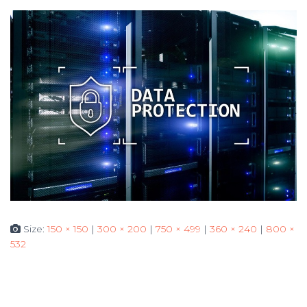
Size:
150 × 150
|
300 × 200
|
750 × 499
|
360 × 240
|
800 ×
532