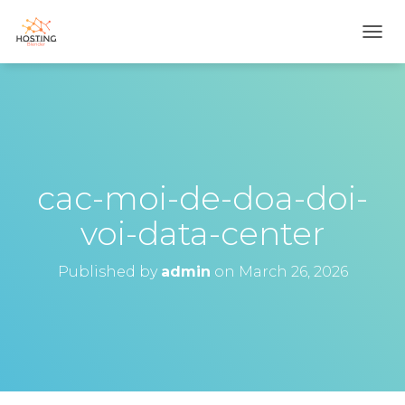
T
O
G
G
L
E
N
A
V
cac-moi-de-doa-doi-
I
G
voi-data-center
A
T
I
Published by
admin
on
March 26, 2026
O
N