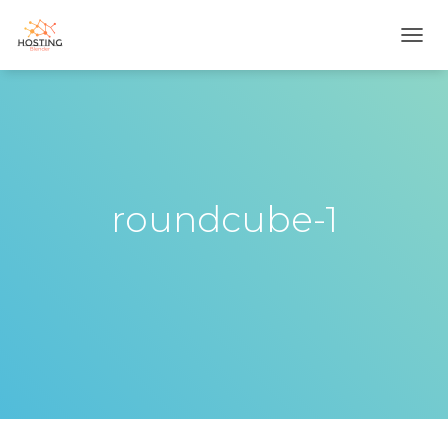
T
O
G
G
L
E
N
A
V
roundcube-1
I
G
A
T
I
O
N