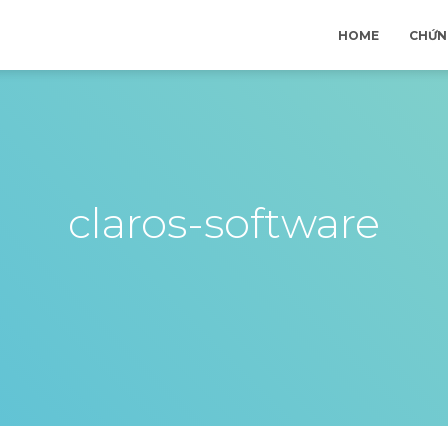
HOME
CHỨN
claros-software