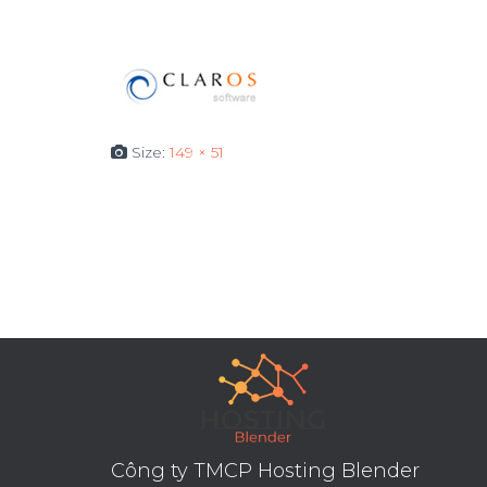
Size:
149 × 51
Công ty TMCP Hosting Blender