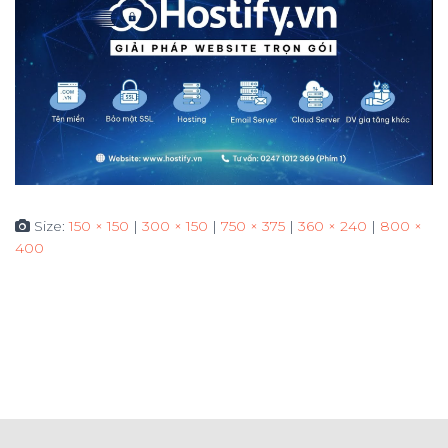
Size:
150 × 150
|
300 × 150
|
750 × 375
|
360 × 240
|
800 ×
400