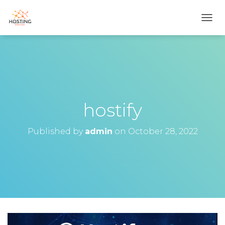
T
O
G
G
L
E
N
A
V
hostify
I
G
Published by
admin
on
October 28, 2022
A
T
I
O
N