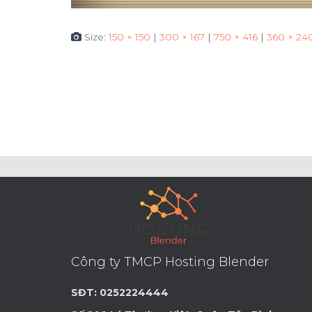
Size:
150 × 150
|
300 × 167
|
750 × 416
|
360 × 24
Công ty TMCP Hosting Blender
SĐT: 0252224444