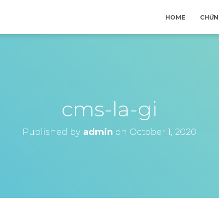
HOME
CHỨN
cms-la-gi
Published by
admin
on
October 1, 2020