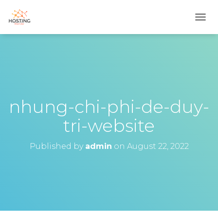
T
O
G
G
L
E
N
A
V
nhung-chi-phi-de-duy-
I
G
tri-website
A
T
I
Published by
admin
on
August 22, 2022
O
N