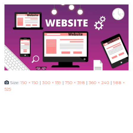
Size:
150 × 150
|
300 × 159
|
750 × 398
|
360 × 240
|
988 ×
525