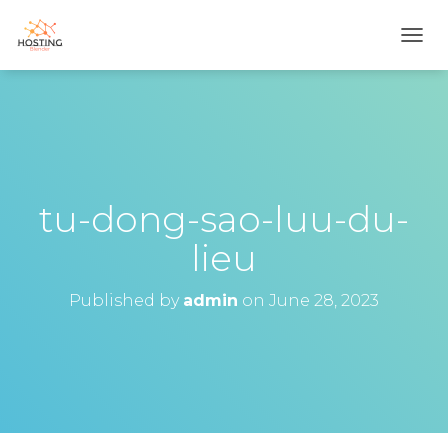
T
O
G
G
L
E
N
A
V
tu-dong-sao-luu-du-
I
G
lieu
A
T
I
Published by
admin
on
June 28, 2023
O
N