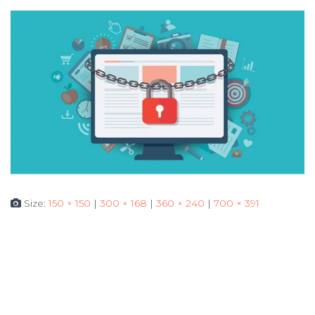
Size:
150 × 150
|
300 × 168
|
360 × 240
|
700 × 391